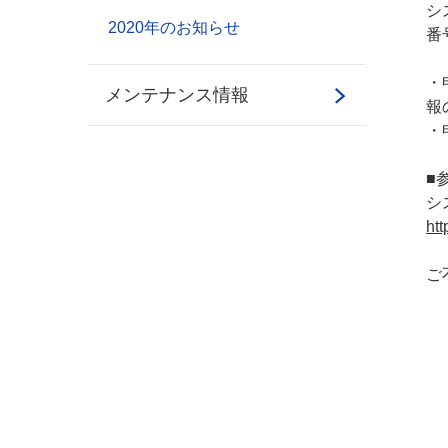
シ
2020年のお知らせ
番
・
メンテナンス情報
報
・
■
シ
htt
ご